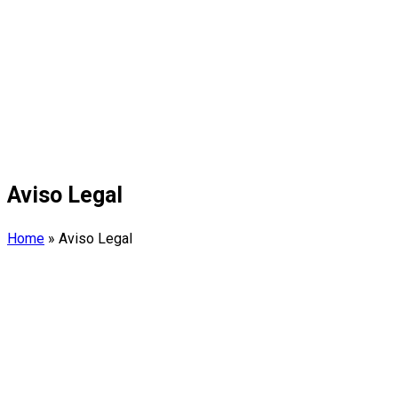
Aviso Legal
Home
»
Aviso Legal
Aviso Legal
Todo o conteúdo deste site da Internet propriedade ou controlado
protegido pelas leis internacionais do copyright. Pode fazer dow
uso pessoal para fins no comerciais, mas não são permitidas a mo
reprodução do conteúdo. De outro modo, o conteúdo no pode ser