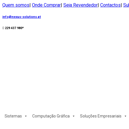
Quem somos
|
Onde Comprar
|
Seja Revendedor
|
Contactos
|
Su
info@nexus-solutions.pt
229 437 980*
Sistemas
Computação Gráfica
Soluções Empresariais