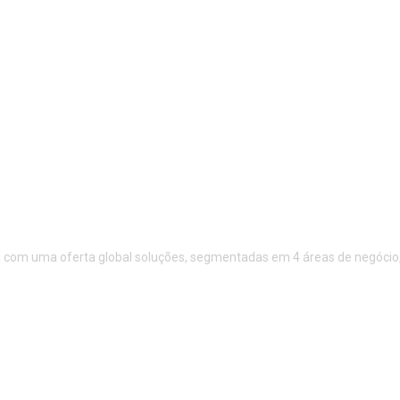
Os proprietários deste site ser
 informação atualizada e exata
comunicações, incluindo quaisq
ou certezas quanto exatidão,
divulgados, para quaisquer fins.
desenvolvimento, fabrico e/ ou
 quaisquer danos ou prejuí­zos
O remetente de quaisquer comun
da Internet, ou da sua
proprietários deste site ser re
 da Internet. Este site da
autenticidade e exatidão. O con
s proprietários deste site não
visitantes. Em qualquer altura o 
s e não poderão ser
desses conteúdos.
 com uma oferta global soluções, segmentadas em 4 áreas de negócio, S