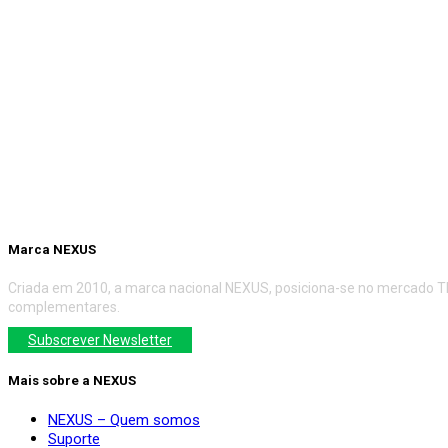
forma. Os proprietários deste site farão os possí­veis para incluir
neste site da Internet, mas no apresentam declarações, garantias 
aceitação, ou integridade da informação disponibilizada.
Os proprietários deste site não poderão ser responsabilizados por
resultantes do seu acesso, ou incapacidade de acesso, a este site 
dependência em relação a qualquer informação fornecida neste site
Internet pode apresentar links ou referências a outros sites mas o
têm qualquer responsabilidade pelo conteúdo de sites de Terceiro
responsabilizados por quaisquer danos ou prejuí­zos resultantes 
Marca NEXUS
Criada em 2010, a marca nacional NEXUS, posiciona-se no mercado TI
complementares.
Subscrever Newsletter
Mais sobre a NEXUS
NEXUS – Quem somos
Suporte