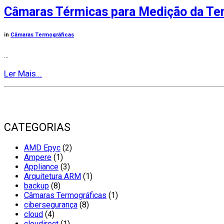
Câmaras Térmicas para Medição da Te
in
Câmaras Termográficas
...
Ler Mais...
CATEGORIAS
AMD Epyc
(2)
Ampere
(1)
Appliance
(3)
Arquitetura ARM
(1)
backup
(8)
Câmaras Termográficas
(1)
cibersegurança
(8)
cloud
(4)
cloudirect
(1)