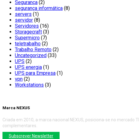
Segurança
(2)
segurança informática
(8)
servers
(1)
servidor
(8)
Servidores
(16)
Storagecraft
(3)
Supermicro
(7)
teletrabalho
(2)
Trabalho Remoto
(2)
Uncategorized
(33)
UPS
(2)
UPS energia
(1)
UPS para Empresa
(1)
vpn
(2)
Workstations
(3)
Marca NEXUS
Criada em 2010, a marca nacional NEXUS, posiciona-se no mercado TI
complementares.
Subscrever Newsletter