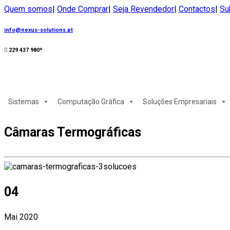
Quem somos
|
Onde Comprar
|
Seja Revendedor
|
Contactos
|
Su
info@nexus-solutions.pt
229 437 980*
Sistemas
Computação Gráfica
Soluções Empresariais
Câmaras Termográficas
04
Mai 2020