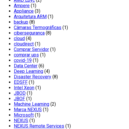
AMD Epyc
(2)
Ampere
(1)
Appliance
(3)
Arquitetura ARM
(1)
backup
(8)
Câmaras Termográficas
(1)
cibersegurança
(8)
cloud
(4)
cloudirect
(1)
Comprar Servidor
(1)
comprar ups
(1)
covid-19
(1)
Data Center
(6)
Deep Learning
(4)
Disaster Recovery
(8)
EDSFF
(1)
Intel Xeon
(1)
JBOD
(1)
JBOF
(1)
Machine Learning
(2)
Marca NEXUS
(1)
Microsoft
(1)
NEXUS
(1)
NEXUS Remote Services
(1)