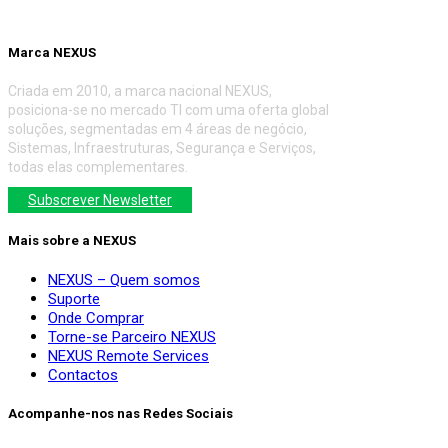
Marca NEXUS
Criada em 2010, a marca nacional NEXUS,
posiciona-se no mercado TI com uma oferta global
soluções, segmentadas em 4 áreas de negócio,
Sistemas, Infraestruturas, Segurança e Serviços,
todas elas complementares.
Subscrever Newsletter
Mais sobre a NEXUS
NEXUS – Quem somos
Suporte
Onde Comprar
Torne-se Parceiro NEXUS
NEXUS Remote Services
Contactos
Acompanhe-nos nas Redes Sociais