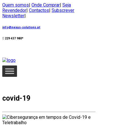
Quem somos
|
Onde Comprar
|
Seja
Revendedor
|
Contactos
|
Subscrever
Newsletter
|
info@nexus-solutions.pt
229 437 980*
covid-19