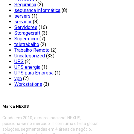
Segurança
(2)
segurança informática
(8)
servers
(1)
servidor
(8)
Servidores
(16)
Storagecraft
(3)
Supermicro
(7)
teletrabalho
(2)
Trabalho Remoto
(2)
Uncategorized
(33)
UPS
(2)
UPS energia
(1)
UPS para Empresa
(1)
vpn
(2)
Workstations
(3)
Marca NEXUS
Criada em 2010, a marca nacional NEXUS,
posiciona-se no mercado TI com uma oferta global
soluções, segmentadas em 4 áreas de negócio,