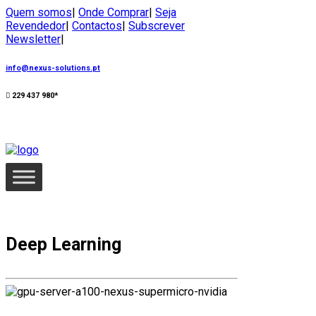
Quem somos
|
Onde Comprar
|
Seja
Revendedor
|
Contactos
|
Subscrever
Newsletter
|
info@nexus-solutions.pt
229 437 980*
Deep Learning