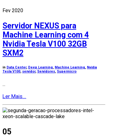
Fev 2020
Servidor NEXUS para
Machine Learning com 4
Nvidia Tesla V100 32GB
SXM2
in
Data Center
,
Deep Learning
,
Machine Learning
,
Nvidia
Tesla V100
,
servidor
,
Servidores
,
Supermicro
...
Ler Mais...
05