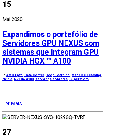
15
Mai 2020
Expandimos o portefólio de
Servidores GPU NEXUS com
sistemas que integram GPU
NVIDIA HGX ™ A100
in
AMD Epyc
,
Data Center
,
Deep Learning
,
Machine Learning
,
Nvidia
,
NVIDIA A100
,
servidor
,
Servidores
,
Supermicro
...
Ler Mais...
27