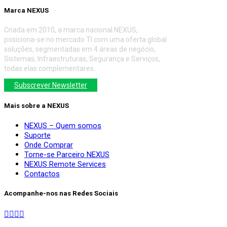
Marca NEXUS
Criada em 2010, a marca nacional NEXUS,
posiciona-se no mercado TI com uma oferta global
soluções, segmentadas em 4 áreas de negócio,
Sistemas, Infraestruturas, Segurança e Serviços,
todas elas complementares.
Subscrever Newsletter
Mais sobre a NEXUS
NEXUS – Quem somos
Suporte
Onde Comprar
Torne-se Parceiro NEXUS
NEXUS Remote Services
Contactos
Acompanhe-nos nas Redes Sociais