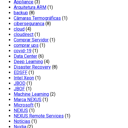
Appliance
(3)
Arquitetura ARM
(1)
backup
(8)
Câmaras Termográficas
(1)
cibersegurança
(8)
cloud
(4)
cloudirect
(1)
Comprar Servidor
(1)
comprar ups
(1)
covid-19
(1)
Data Center
(6)
Deep Learning
(4)
Disaster Recovery
(8)
EDSFF
(1)
Intel Xeon
(1)
JBOD
(1)
JBOF
(1)
Machine Learning
(2)
Marca NEXUS
(1)
Microsoft
(1)
NEXUS
(1)
NEXUS Remote Services
(1)
Notícias
(1)
Nvidia
(2)