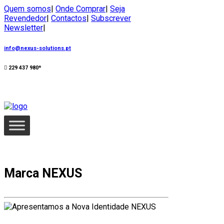
Quem somos
|
Onde Comprar
|
Seja
Revendedor
|
Contactos
|
Subscrever
Newsletter
|
info@nexus-solutions.pt
229 437 980*
Marca NEXUS