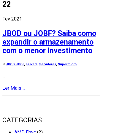
22
Fev 2021
JBOD ou JOBF? Saiba como
expandir o armazenamento
com o menor investimento
in
JBOD
,
JBOF
,
servers
,
Servidores
,
Supermicro
...
Ler Mais...
CATEGORIAS
AMD Epyc
(2)