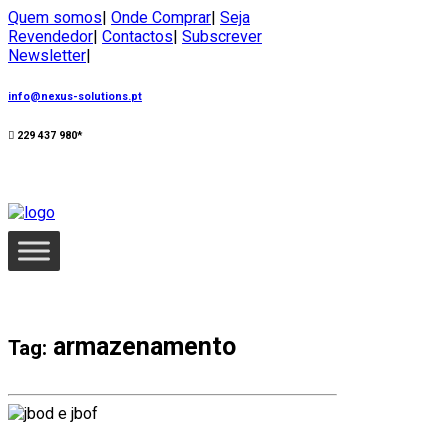
Quem somos
|
Onde Comprar
|
Seja
Revendedor
|
Contactos
|
Subscrever
Newsletter
|
info@nexus-solutions.pt
229 437 980*
armazenamento
Tag: