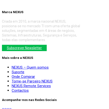
Marca NEXUS
Criada em 2010, a marca nacional NEXUS,
posiciona-se no mercado TI com uma oferta global
soluções, segmentadas em 4 áreas de negócio,
Sistemas, Infraestruturas, Segurança e Serviços,
todas elas complementares.
Subscrever Newsletter
Mais sobre a NEXUS
NEXUS – Quem somos
Suporte
Onde Comprar
Torne-se Parceiro NEXUS
NEXUS Remote Services
Contactos
Acompanhe-nos nas Redes Sociais