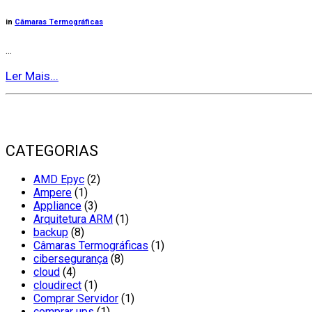
in
Câmaras Termográficas
...
Ler Mais...
CATEGORIAS
AMD Epyc
(2)
Ampere
(1)
Appliance
(3)
Arquitetura ARM
(1)
backup
(8)
Câmaras Termográficas
(1)
cibersegurança
(8)
cloud
(4)
cloudirect
(1)
Comprar Servidor
(1)
comprar ups
(1)