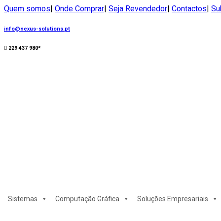
Quem somos
|
Onde Comprar
|
Seja Revendedor
|
Contactos
|
Su
info@nexus-solutions.pt
229 437 980*
Sistemas
Computação Gráfica
Soluções Empresariais