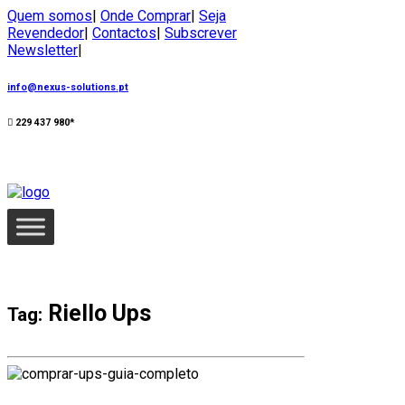
Quem somos
|
Onde Comprar
|
Seja
Revendedor
|
Contactos
|
Subscrever
Newsletter
|
info@nexus-solutions.pt
229 437 980*
Riello Ups
Tag: