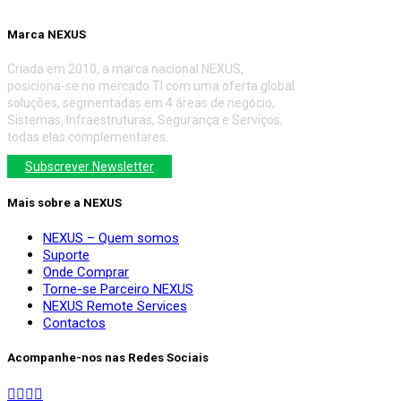
Marca NEXUS
Criada em 2010, a marca nacional NEXUS,
posiciona-se no mercado TI com uma oferta global
soluções, segmentadas em 4 áreas de negócio,
Sistemas, Infraestruturas, Segurança e Serviços,
todas elas complementares.
Subscrever Newsletter
Mais sobre a NEXUS
NEXUS – Quem somos
Suporte
Onde Comprar
Torne-se Parceiro NEXUS
NEXUS Remote Services
Contactos
Acompanhe-nos nas Redes Sociais