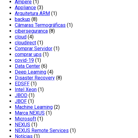
Ampere
(1)
Appliance
(3)
Arquitetura ARM
(1)
backup
(8)
Câmaras Termográficas
(1)
cibersegurança
(8)
cloud
(4)
cloudirect
(1)
Comprar Servidor
(1)
comprar ups
(1)
covid-19
(1)
Data Center
(6)
Deep Learning
(4)
Disaster Recovery
(8)
EDSFF
(1)
Intel Xeon
(1)
JBOD
(1)
JBOF
(1)
Machine Learning
(2)
Marca NEXUS
(1)
Microsoft
(1)
NEXUS
(1)
NEXUS Remote Services
(1)
Notícias
(1)