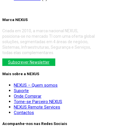
Marca NEXUS
Criada em 2010, a marca nacional NEXUS,
posiciona-se no mercado TI com uma oferta global
soluções, segmentadas em 4 áreas de negócio,
Sistemas, Infraestruturas, Segurança e Serviços,
todas elas complementares.
Subscrever Newsletter
Mais sobre a NEXUS
NEXUS – Quem somos
Suporte
Onde Comprar
Torne-se Parceiro NEXUS
NEXUS Remote Services
Contactos
Acompanhe-nos nas Redes Sociais