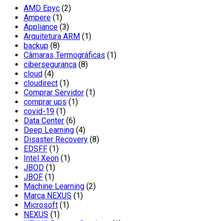
AMD Epyc
(2)
Ampere
(1)
Appliance
(3)
Arquitetura ARM
(1)
backup
(8)
Câmaras Termográficas
(1)
cibersegurança
(8)
cloud
(4)
cloudirect
(1)
Comprar Servidor
(1)
comprar ups
(1)
covid-19
(1)
Data Center
(6)
Deep Learning
(4)
Disaster Recovery
(8)
EDSFF
(1)
Intel Xeon
(1)
JBOD
(1)
JBOF
(1)
Machine Learning
(2)
Marca NEXUS
(1)
Microsoft
(1)
NEXUS
(1)