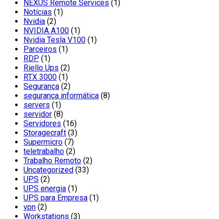
NEXUS Remote Services
(1)
Notícias
(1)
Nvidia
(2)
NVIDIA A100
(1)
Nvidia Tesla V100
(1)
Parceiros
(1)
RDP
(1)
Riello Ups
(2)
RTX 3000
(1)
Segurança
(2)
segurança informática
(8)
servers
(1)
servidor
(8)
Servidores
(16)
Storagecraft
(3)
Supermicro
(7)
teletrabalho
(2)
Trabalho Remoto
(2)
Uncategorized
(33)
UPS
(2)
UPS energia
(1)
UPS para Empresa
(1)
vpn
(2)
Workstations
(3)