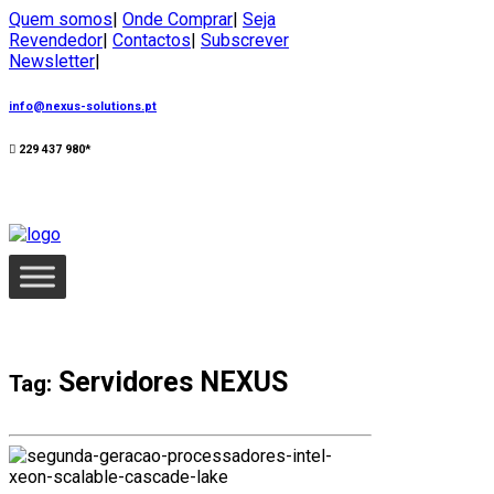
Quem somos
|
Onde Comprar
|
Seja
Revendedor
|
Contactos
|
Subscrever
Newsletter
|
info@nexus-solutions.pt
229 437 980*
Servidores NEXUS
Tag: