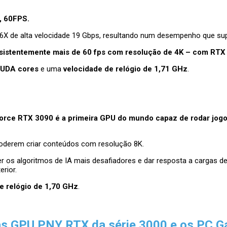
, 60FPS.
6X de alta velocidade 19 Gbps, resultando num desempenho que su
sistentemente mais de 60 fps com resolução de 4K – com RT
CUDA cores
e uma
velocidade de relógio de 1,71 GHz
.
rce RTX 3090 é a primeira GPU do mundo capaz de rodar jogo
derem criar conteúdos com resolução 8K.
 os algoritmos de IA mais desafiadores e dar resposta a cargas d
rior.
e relógio de 1,70 GHz
.
s GPU PNY RTX da série 3000 e os PC G