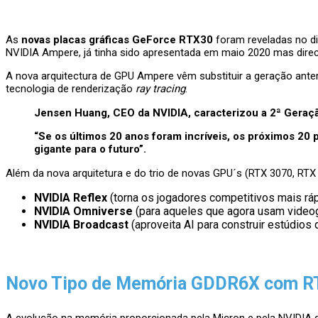
As
novas placas gráficas GeForce RTX30
foram reveladas no di
NVIDIA Ampere, já tinha sido apresentada em maio 2020 mas direc
A nova arquitectura de GPU Ampere vêm substituir a geração ante
tecnologia de renderização
ray tracing
.
Jensen Huang, CEO da NVIDIA, caracterizou a 2ª Geraçã
“Se os últimos 20 anos foram incríveis, os próximos 20
gigante para o futuro”.
Além da nova arquitetura e do trio de novas GPU´s (RTX 3070, RT
NVIDIA Reflex
(torna os jogadores competitivos mais rá
NVIDIA Omniverse
(para aqueles que agora usam videog
NVIDIA Broadcast
(aproveita AI para construir estúdios
Novo Tipo de Memória GDDR6X com R