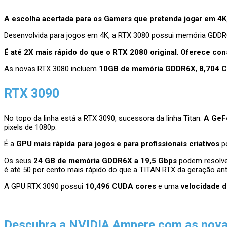
A escolha acertada para os Gamers que pretenda jogar em 4K
Desenvolvida para jogos em 4K, a RTX 3080 possui memória GDDR
É até 2X mais rápido do que o RTX 2080 original
.
Oferece con
As novas RTX 3080 incluem
10GB de memória GDDR6X
,
8,704 
RTX 3090
No topo da linha está a RTX 3090, sucessora da linha Titan.
A GeFo
pixels de 1080p.
É a
GPU mais rápida para jogos e para profissionais criativos
po
Os seus
24 GB de memória GDDR6X a 19,5 Gbps
podem resolver
é até 50 por cento mais rápido do que a TITAN RTX da geração ante
A GPU RTX 3090 possui
10,496 CUDA cores
e uma
velocidade d
Descubra a NVIDIA Ampere com as nova