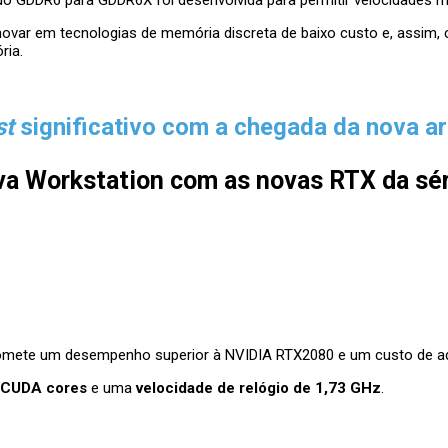
 GDDR6 para GDDR6X foi desenvolvida para permitir velocidades mai
inovar em tecnologias de memória discreta de baixo custo e, assim,
ria.
st
significativo com a chegada da nova ar
a Workstation com as novas RTX da séri
mete um desempenho superior à NVIDIA RTX2080 e um custo de aquis
 CUDA cores
e uma
velocidade de relógio de 1,73 GHz
.