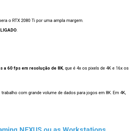
pera o RTX 2080 Ti por uma ampla margem.
X LIGADO
.
s a 60 fps em resolução de 8K
, que é 4x os pixels de 4K e 16x os
e trabalho com grande volume de dados para jogos em 8K. Em 4K,
aming NEXUS ou as Workstations