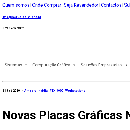
Quem somos
|
Onde Comprar
|
Seja Revendedor
|
Contactos
|
Su
info@nexus-solutions.pt
229 437 980*
Sistemas
Computação Gráfica
Soluções Empresariais
21 Set 2020
in
Ampere
,
Nvidia
,
RTX 3000
,
Workstations
Novas Placas Gráficas