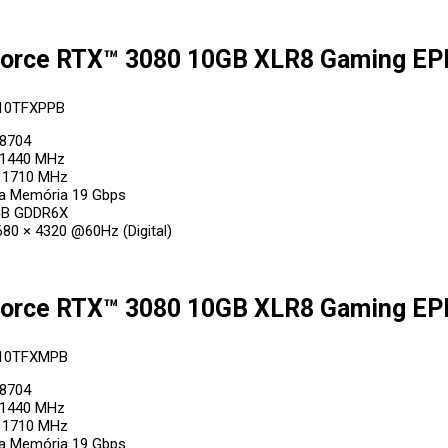
orce RTX™ 3080 10GB XLR8 Gaming EPIC
10TFXPPB
8704
 1440 MHz
 1710 MHz
da Memória 19 Gbps
GB GDDR6X
80 × 4320 @60Hz (Digital)
orce RTX™ 3080 10GB XLR8 Gaming EPIC
010TFXMPB
8704
 1440 MHz
 1710 MHz
da Memória 19 Gbps