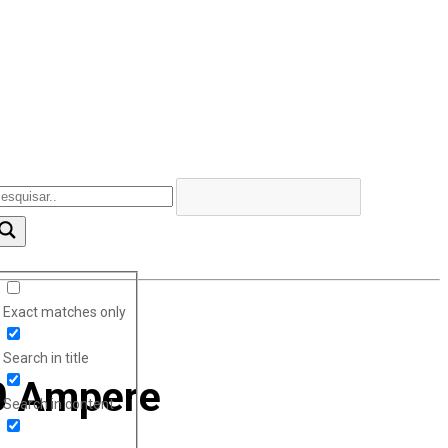
Exact matches only
Search in title
0 Ampere
Search in content