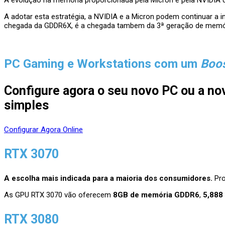
A evolução na memória proporcionada pela Micron e pela NVIDIA do
A adotar esta estratégia, a NVIDIA e a Micron podem continuar a 
chegada da GDDR6X, é a chegada tambem da 3ª geração de memó
PC Gaming e Workstations com um
Boo
Configure agora o seu novo PC ou a nov
simples
Configurar Agora Online
RTX 3070
A escolha mais indicada para a maioria dos consumidores.
Pro
As GPU RTX 3070 vão oferecem
8GB de memória GDDR6
,
5,888
RTX 3080