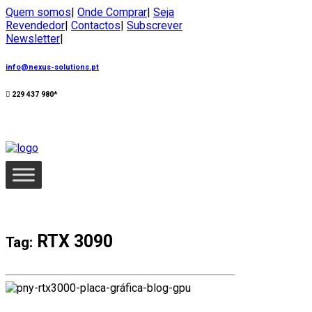
Quem somos
|
Onde Comprar
|
Seja
Revendedor
|
Contactos
|
Subscrever
Newsletter
|
info@nexus-solutions.pt
229 437 980*
RTX 3090
Tag: