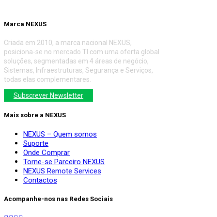
Marca NEXUS
Criada em 2010, a marca nacional NEXUS,
posiciona-se no mercado TI com uma oferta global
soluções, segmentadas em 4 áreas de negócio,
Sistemas, Infraestruturas, Segurança e Serviços,
todas elas complementares.
Subscrever Newsletter
Mais sobre a NEXUS
NEXUS – Quem somos
Suporte
Onde Comprar
Torne-se Parceiro NEXUS
NEXUS Remote Services
Contactos
Acompanhe-nos nas Redes Sociais